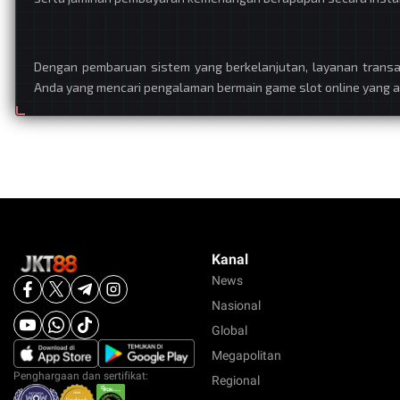
Dengan pembaruan sistem yang berkelanjutan, layanan transaks
Anda yang mencari pengalaman bermain game slot online yang am
Kanal
News
Nasional
Global
Megapolitan
Penghargaan dan sertifikat:
Regional