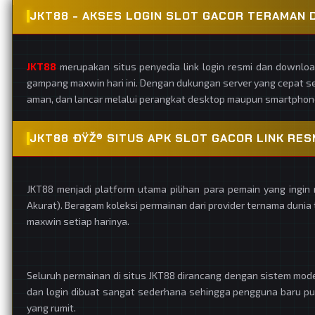
JKT88 - AKSES LOGIN SLOT GACOR TERAMAN
JKT88
merupakan situs penyedia link login resmi dan downloa
gampang maxwin hari ini. Dengan dukungan server yang cepat ser
aman, dan lancar melalui perangkat desktop maupun smartphon
JKT88 ÐŸŽ® SITUS APK SLOT GACOR LINK RES
JKT88 menjadi platform utama pilihan para pemain yang ingin
Akurat). Beragam koleksi permainan dari provider ternama dunia t
maxwin setiap harinya.
Seluruh permainan di situs JKT88 dirancang dengan sistem mod
dan login dibuat sangat sederhana sehingga pengguna baru pun
yang rumit.